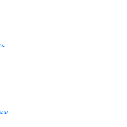
as.
idas.