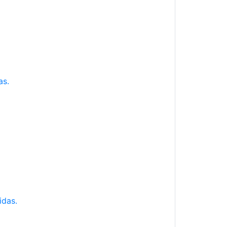
as.
idas.