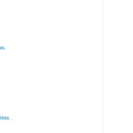
as.
idas.