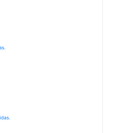
as.
idas.