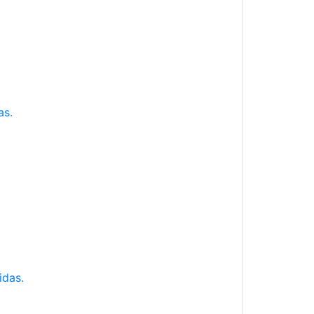
as.
idas.