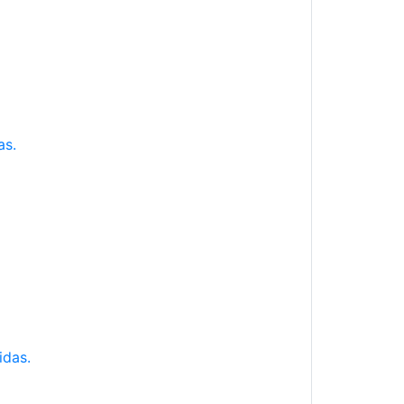
as.
idas.