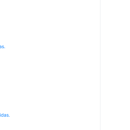
as.
idas.