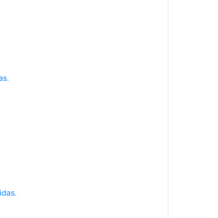
as.
idas.