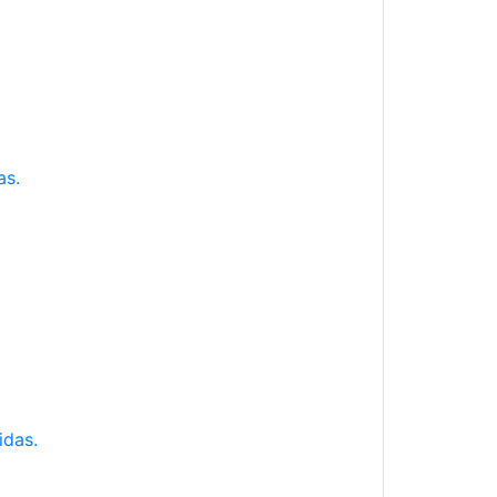
as.
idas.