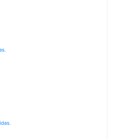
as.
idas.