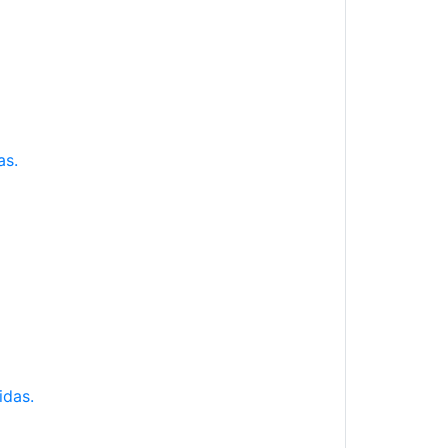
as.
idas.