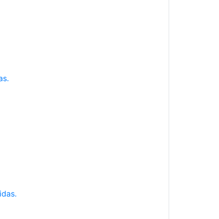
as.
idas.