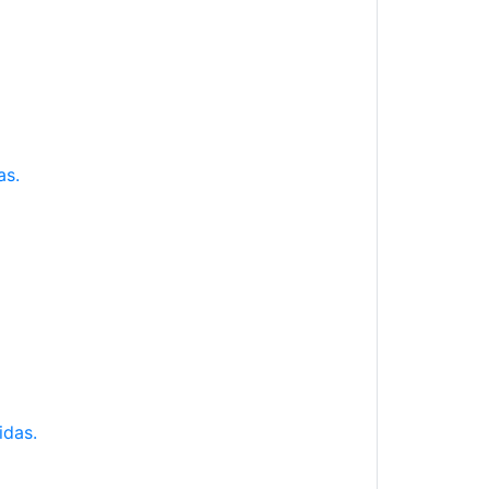
as.
idas.