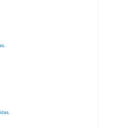
as.
idas.