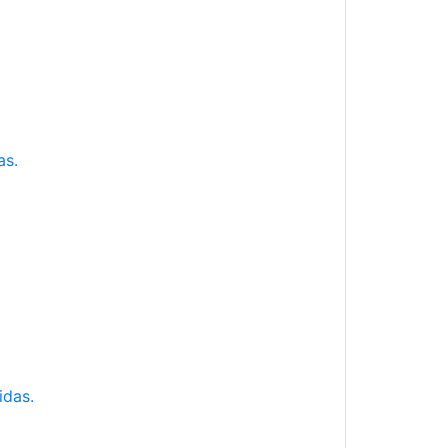
as.
idas.