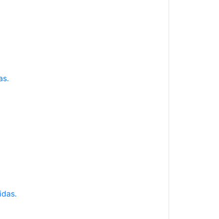
as.
idas.