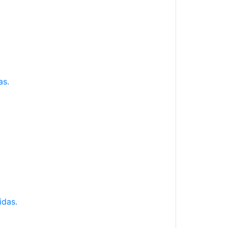
as.
idas.