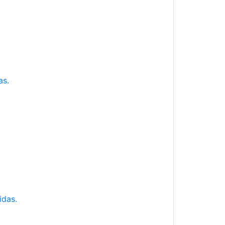
as.
idas.