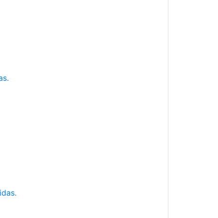
as.
idas.