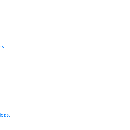
as.
idas.