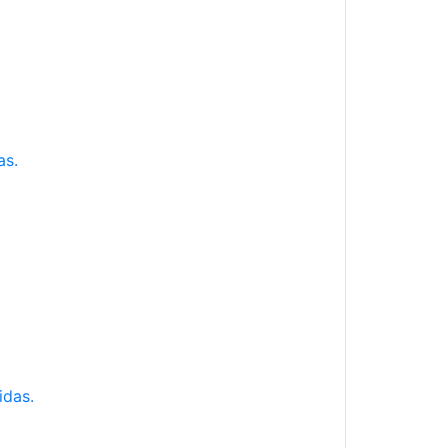
as.
idas.