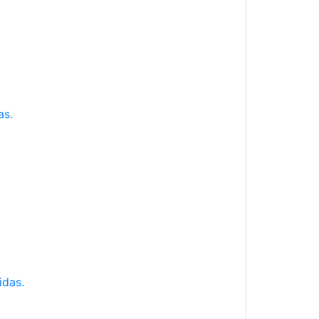
as.
idas.