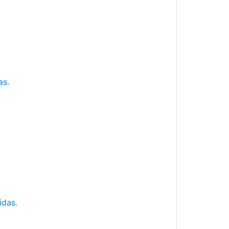
as.
idas.