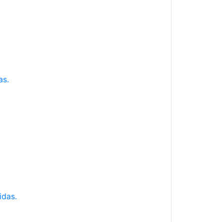
as.
idas.