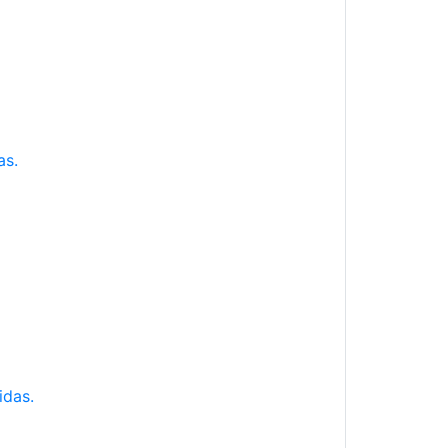
as.
idas.