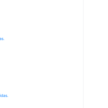
as.
idas.