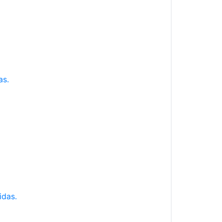
as.
idas.