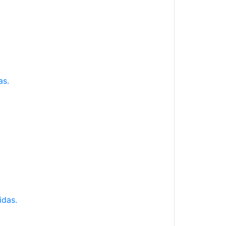
as.
idas.