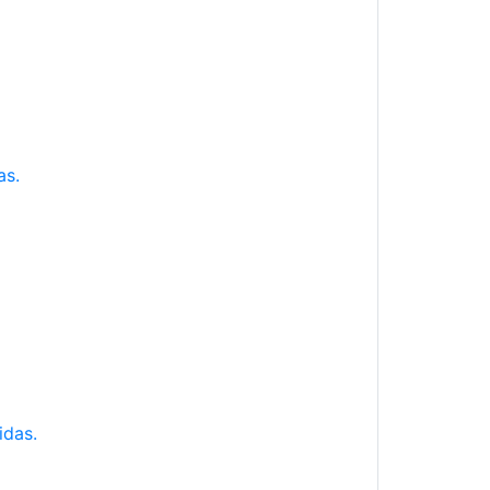
as.
idas.