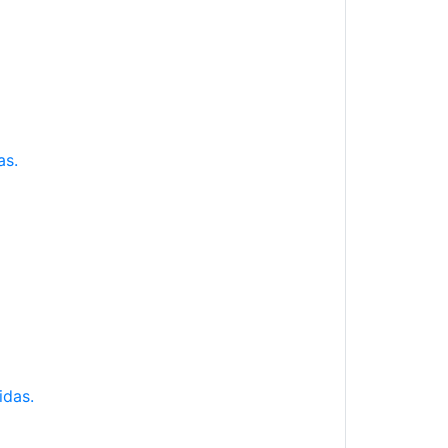
as.
idas.