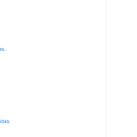
as.
idas.