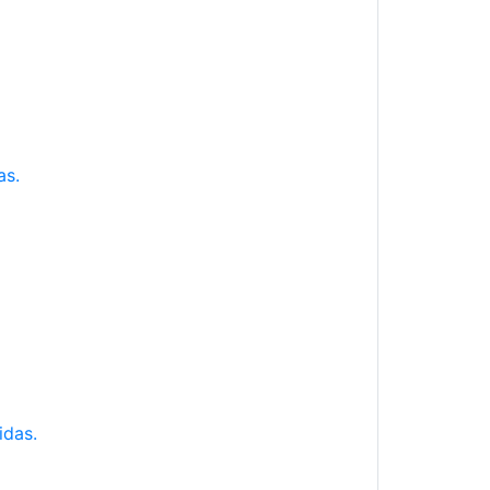
as.
idas.