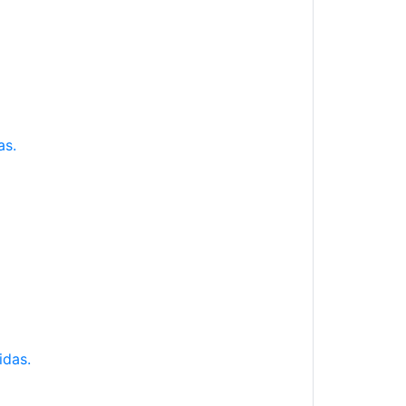
as.
idas.