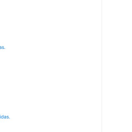
as.
idas.