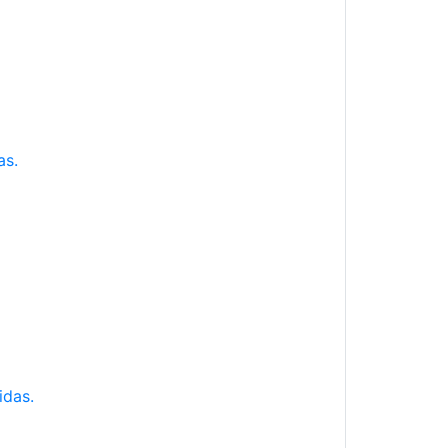
as.
idas.