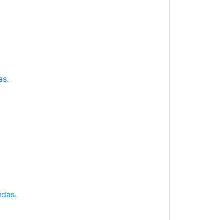
as.
idas.