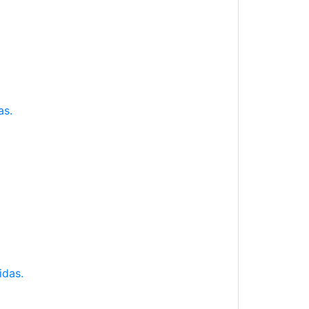
as.
idas.