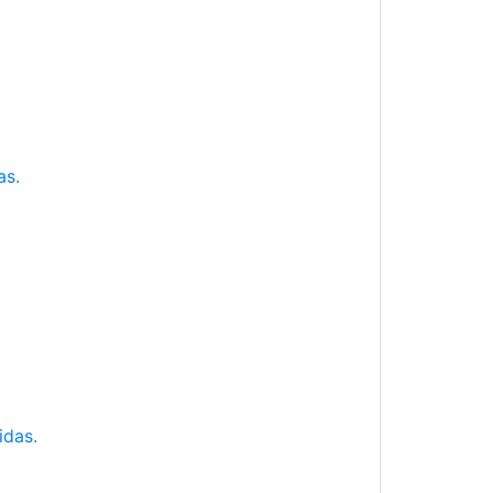
as.
idas.