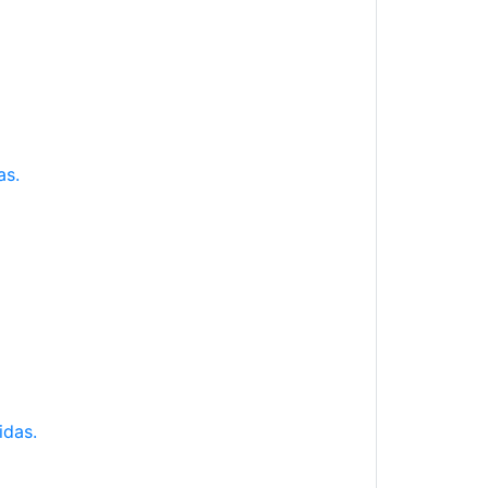
as.
idas.