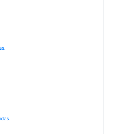
as.
idas.