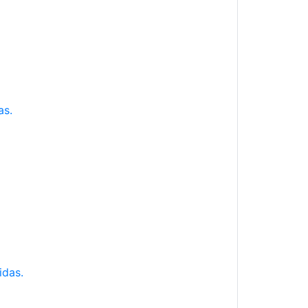
as.
idas.