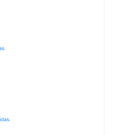
as.
idas.