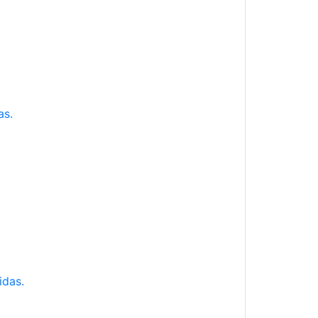
as.
idas.