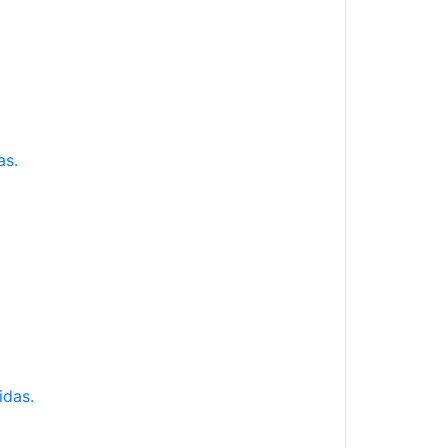
as.
idas.