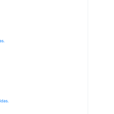
as.
idas.