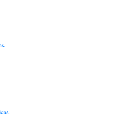
as.
idas.