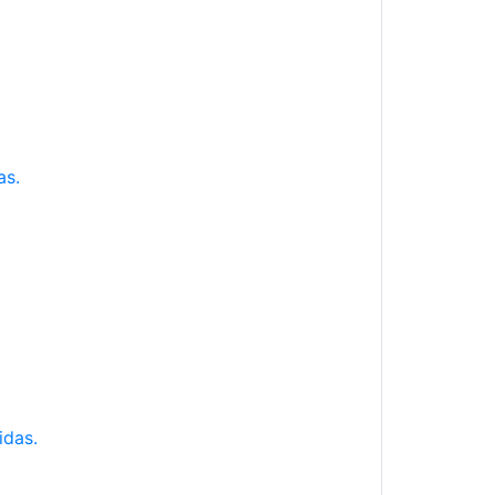
as.
idas.