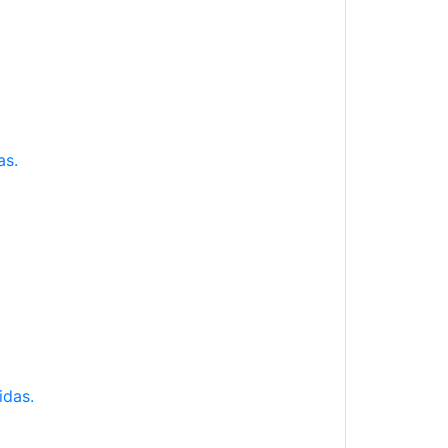
as.
idas.