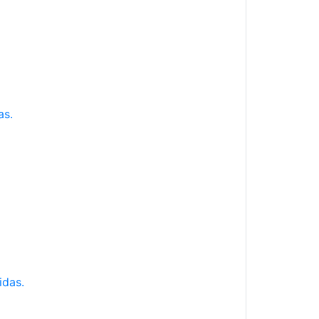
as.
idas.