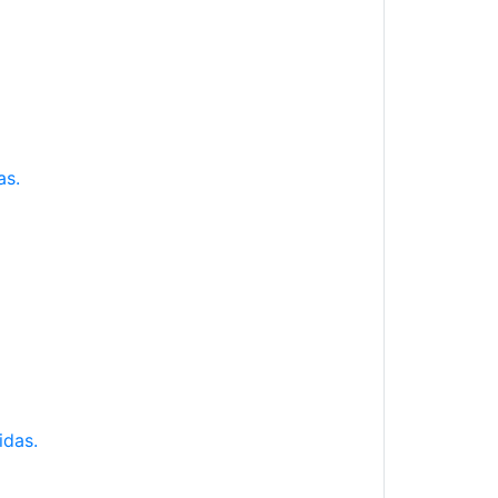
as.
idas.